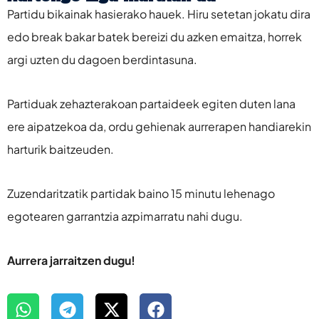
Partidu bikainak hasierako hauek. Hiru setetan jokatu dira
edo break bakar batek bereizi du azken emaitza, horrek
argi uzten du dagoen berdintasuna.
Partiduak zehazterakoan partaideek egiten duten lana
ere aipatzekoa da, ordu gehienak aurrerapen handiarekin
harturik baitzeuden.
Zuzendaritzatik partidak baino 15 minutu lehenago
egotearen garrantzia azpimarratu nahi dugu.
Aurrera jarraitzen dugu!